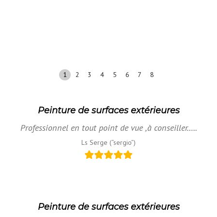
1
2
3
4
5
6
7
8
Peinture de surfaces extérieures
Professionnel en tout point de vue ,à conseiller…..
Ls Serge (“sergio”)
Peinture de surfaces extérieures