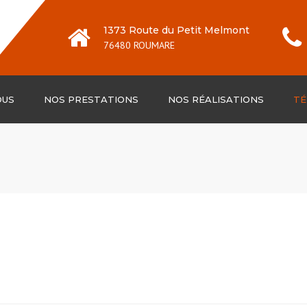
1373 Route du Petit Melmont
76480 ROUMARE
OUS
NOS PRESTATIONS
NOS RÉALISATIONS
TÉ
Ravalement peinture
Ravalement résine
projetée
Ravalement de façade
aspect pierre
Ravalement peinture
isolante
Recoloration de toiture